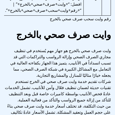
افضل: “+وايت+صرف+صحي+بالخرج+” |
“+رقم+وايت+سحب+صرف+صحي+بالخرج+”.
رقم وايت سحب صرف صحي بالخرج
وايت صرف صحي بالخرج
وايت صرف صحي بالخرج هو جهاز مهم يُستخدم في تنظيف
مجاري الصرف الصحي وإزالة الرواسب والتراكمات التي قد
تسبب انسداداً في الأنابيب. يتميز هذا الجهاز بكفاءته العالية في
التعامل مع المشاكل الكبيرة في شبكة الصرف الصحي، مما
يجعله خيارًا مثاليًا للمنازل والمشاريع التجارية.
شركات تقديم خدمة وايت صرف صحي في الخرج تستخدم
تقنيات حديثة لضمان تنظيف فعّال وآمن للأنابيب. تشمل الخدمات
عادةً فحص الأنابيب بواسطة كاميرات خاصة قبل وبعد التنظيف
للتأكد من إزالة جميع الرواسب والتأكد من فعالية العملية.
من حيث التكلفة، قد تختلف أسعار خدمة وايت صرف صحي بناءً
على حجم العمل وتعقيد المشكلة. تشمل الأسعار عادةً تكاليف