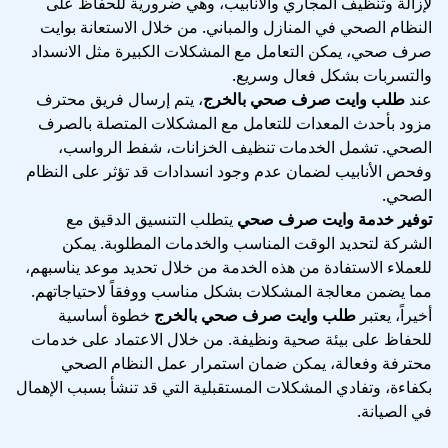
لإزالة وتنظيف المجاري والأنابيب، وهي ضرورية للحفاظ على
النظام الصحي في المنازل والمباني. من خلال الاستعانة بوايت
صرف صحي، يمكن التعامل مع المشكلات الكبيرة مثل الانسداد
والتسربات بشكل فعال وسريع.
عند
طلب وايت صرف صحي بالخرج
، يتم إرسال فريق محترف
مزود بأحدث المعدات للتعامل مع المشكلات المتصلة بالصرف
الصحي. تشمل الخدمات تنظيف الخزانات، شفط الرواسب،
وفحص الأنابيب لضمان عدم وجود انسدادات قد تؤثر على النظام
الصحي.
توفير خدمة وايت صرف صحي
يتطلب التنسيق الدقيق مع
الشركة لتحديد الوقت المناسب والخدمات المطلوبة. يمكن
للعملاء الاستفادة من هذه الخدمة من خلال تحديد موعد يناسبهم،
مما يضمن معالجة المشكلات بشكل مناسب ووفقاً لاحتياجاتهم.
أخيراً، يعتبر
طلب وايت صرف صحي بالخرج
خطوة أساسية
للحفاظ على بيئة صحية ونظيفة. من خلال الاعتماد على خدمات
محترفة وفعالة، يمكن ضمان استمرار عمل النظام الصحي
بكفاءة، وتفادي المشكلات المستقبلية التي قد تنشأ بسبب الإهمال
في الصيانة.